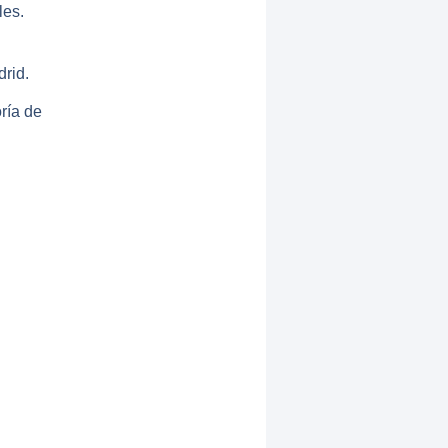
les.
rid.
ría de